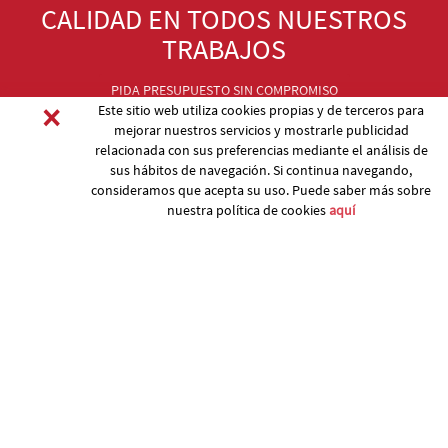
CALIDAD EN TODOS NUESTROS
TRABAJOS
PIDA PRESUPUESTO SIN COMPROMISO
×
Este sitio web utiliza cookies propias y de terceros para
mejorar nuestros servicios y mostrarle publicidad
relacionada con sus preferencias mediante el análisis de
sus hábitos de navegación. Si continua navegando,
consideramos que acepta su uso. Puede saber más sobre
nuestra política de cookies
aquí
17251 Calonge (GIRONA) Tel. 972 66 17 76
Mòbil 660 70 30 04
pagi@pagi.cat
ESP
Política de Cookies
-
Aviso legal