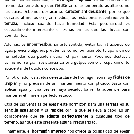
tremendamente duro y que
resiste
tanto las temperaturas altas como
las bajas. Debemos destacar su
carácter antideslizante
, por lo que
evitarás, al menos en gran medida, los resbalones repentinos en tu
terraza
, incluso cuando haya humedad. Esta peculiaridad es
especialmente interesante en zonas en las que las lluvias son
abundantes.
Además,
es
impermeable
. En este sentido, evitar las filtraciones de
agua previene algunos problemas, como, por ejemplo, la aparición de
humedades que pueden dañar el pavimento. Podemos destacar,
asimismo, su gran resistencia tanto a golpes como al esparcimiento
accidental de líquidos corrosivos.
Por otro lado, los suelos de esta clase de hormigón son muy
fáciles de
limpiar
y no precisan de un mantenimiento complicado. Basta con
aplicar agua y, una vez se haya secado, barrer la superficie para
mantener el firme en perfecto estado.
Otra de las ventajas de elegir este hormigón para una
terraza
es su
sencilla instalación
y la
rapidez
con la que se lleva a cabo. Es un
componente que
se adapta perfectamente
a cualquier tipo de
terreno, aunque este presente alguna irregularidad.
Finalmente, el
hormigón impreso
nos ofrece la posibilidad de elegir