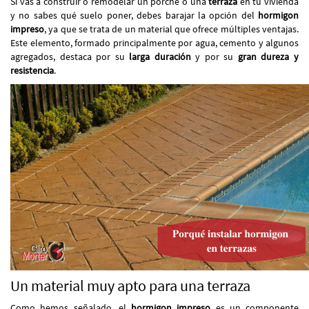
Si vas a construir o remodelar un porche o una
terraza
en tu vivienda
y no sabes qué suelo poner, debes barajar la opción del
hormigon
impreso
, ya que se trata de un material que ofrece múltiples ventajas.
Este elemento, formado principalmente por agua, cemento y algunos
agregados, destaca por su
larga duración
y por su
gran dureza y
resistencia
.
Un material muy apto para una terraza
Como hemos señalado, el
hormigon impreso
es un componente