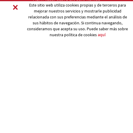
×
Este sitio web utiliza cookies propias y de terceros para
mejorar nuestros servicios y mostrarle publicidad
relacionada con sus preferencias mediante el análisis de
sus hábitos de navegación. Si continua navegando,
consideramos que acepta su uso. Puede saber más sobre
nuestra política de cookies
aquí
17251 Calonge (GIRONA) Tel. 972 66 17 76
Mòbil 660 70 30 04
pagi@pagi.cat
ESP
Política de Cookies
-
Aviso legal
DISTRIBUIDO POR: